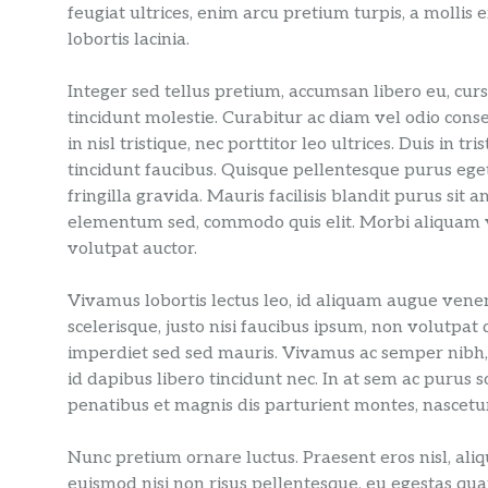
feugiat ultrices, enim arcu pretium turpis, a mollis
lobortis lacinia.
Integer sed tellus pretium, accumsan libero eu, cursu
tincidunt molestie. Curabitur ac diam vel odio cons
in nisl tristique, nec porttitor leo ultrices. Duis in
tincidunt faucibus. Quisque pellentesque purus eg
fringilla gravida. Mauris facilisis blandit purus sit
elementum sed, commodo quis elit. Morbi aliquam v
volutpat auctor.
Vivamus lobortis lectus leo, id aliquam augue venen
scelerisque, justo nisi faucibus ipsum, non volutpat
imperdiet sed sed mauris. Vivamus ac semper nibh, 
id dapibus libero tincidunt nec. In at sem ac purus so
penatibus et magnis dis parturient montes, nascetur
Nunc pretium ornare luctus. Praesent eros nisl, al
euismod nisi non risus pellentesque, eu egestas qua