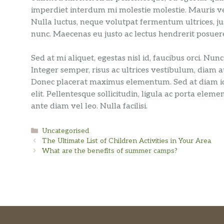
imperdiet interdum mi molestie molestie. Mauris veh
Nulla luctus, neque volutpat fermentum ultrices, ju
nunc. Maecenas eu justo ac lectus hendrerit posuere
Sed at mi aliquet, egestas nisl id, faucibus orci. Nu
Integer semper, risus ac ultrices vestibulum, diam
Donec placerat maximus elementum. Sed at diam id q
elit. Pellentesque sollicitudin, ligula ac porta el
ante diam vel leo. Nulla facilisi.
Rubriky
Uncategorised
The Ultimate List of Children Activities in Your Area
What are the benefits of summer camps?