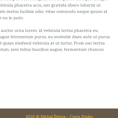
icula pharetra arcu, nec gravida libero lobortis ut.
sto metus facilisis odio, vitae commodo neque ipsum id
 eu in justo.
nc auctor urna lorem, id vehicula lectus pharetra eu.
 augue fermentum purus, eu molestie diam ante ut purus.
uam eleifend vehicula at ut tortor. Proin nec lectus
ementum, sem tellus faucibus augue, fermentum rhoncus
2026 © Michal Štursa – Cesta Zvuku