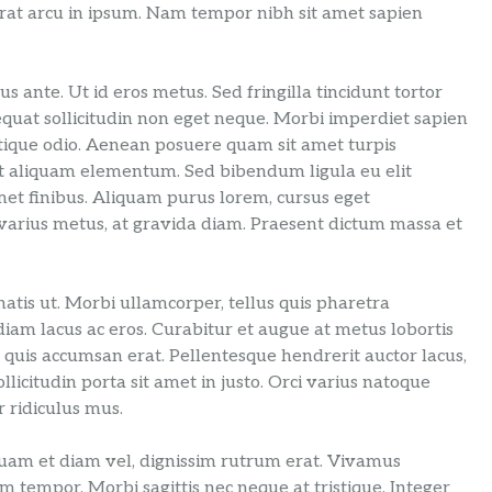
 erat arcu in ipsum. Nam tempor nibh sit amet sapien
s ante. Ut id eros metus. Sed fringilla tincidunt tortor
equat sollicitudin non eget neque. Morbi imperdiet sapien
 tristique odio. Aenean posuere quam sit amet turpis
et aliquam elementum. Sed bibendum ligula eu elit
 amet finibus. Aliquam purus lorem, cursus eget
arius metus, at gravida diam. Praesent dictum massa et
atis ut. Morbi ullamcorper, tellus quis pharetra
 diam lacus ac eros. Curabitur et augue at metus lobortis
quis accumsan erat. Pellentesque hendrerit auctor lacus,
llicitudin porta sit amet in justo. Orci varius natoque
 ridiculus mus.
iquam et diam vel, dignissim rutrum erat. Vivamus
m tempor. Morbi sagittis nec neque at tristique. Integer