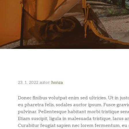
23. 1. 2022
autor:
honza
Donec finibus volutpat enim sed ultricies. Ut in jus
eu pharetra felis, sodales auctor ipsum. Fusce grav
pulvinar. Pellentesque habitant morbi tristique sen
Etiam suscipit, ligula in malesuada tristique, lacus 
Curabitur feugiat sapien nec lorem fermentum, eu s