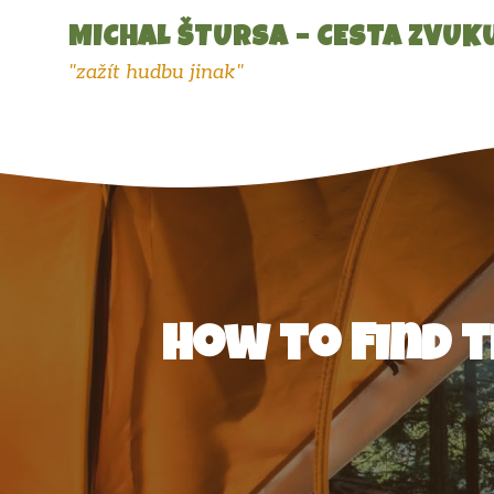
Přeskočit
MICHAL ŠTURSA – CESTA ZVUK
na
obsah
"zažít hudbu jinak"
How to Find 