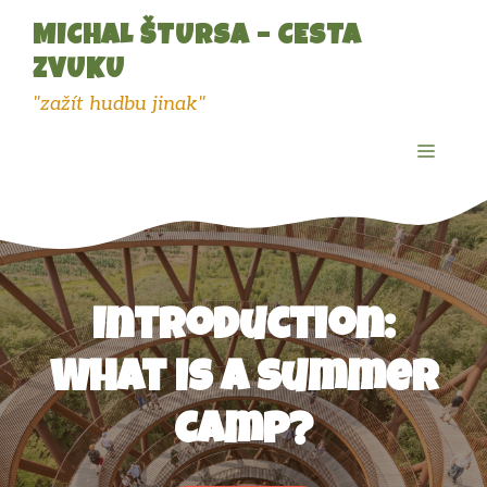
Přeskočit
MICHAL ŠTURSA – CESTA
na
obsah
ZVUKU
"zažít hudbu jinak"
MENU
Introduction:
What is a Summer
Camp?